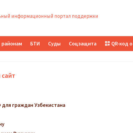
ный информационный портал поддержки
 районам
БТИ
Суды
Соцзащита
QR-код о
 сайт
 для граждан Узбекистана
ну