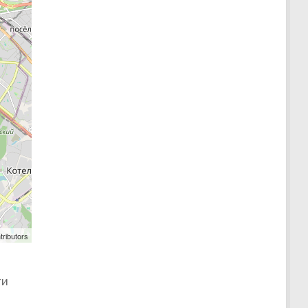
tributors
ти