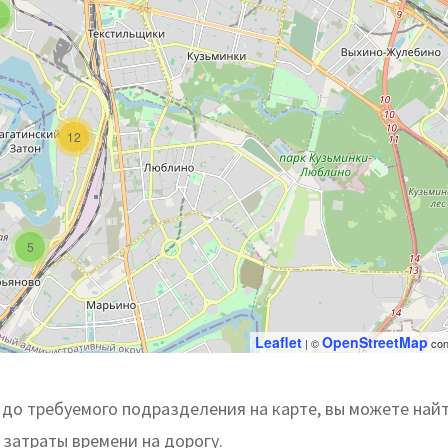
12
5
Leaflet
OpenStreetMap
| ©
con
до требуемого подразделения на карте, вы можете най
затраты времени на дорогу.