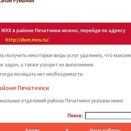
данам Румынии
ЖКХ в районе Печатники можно, перейдя по адресу
http://dom.mos.ru/
.
ь получить некоторые виды услуг удаленно, что макси
 задач, а также ускорит их выполнение.
 тогда посещать нет необходимости.
районе Печатники
риальных отделений района Печатники указаны ниже.
Поиск:
Адрес
Часы работы