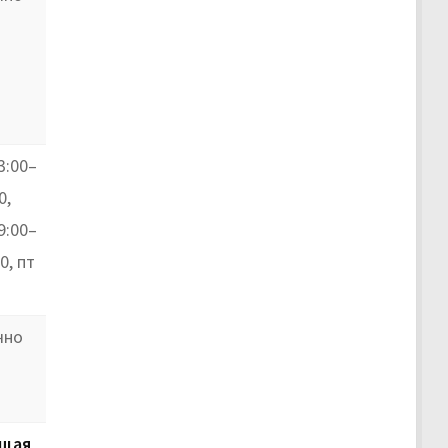
3:00–
0,
9:00–
0, пт
чно
щая