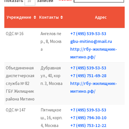
Показать
записей
Учреждение
Контакты
Адрес
+7 (495) 539-53-53
ОДС № 16
Ангелов пе
gbu-mitino@mail.ru
р., 8, Москв
http://гбу-жилищник-
а
митино.рф/
+7 (495) 539-53-53
Объединенная
Дубравная
+7 (495) 751-69-28
диспетчерская
ул., 40, кор
http://гбу-жилищник-
служба № 82
п. 3, Москва
митино.рф/
ГБУ Жилищник
района Митино
+7 (495) 539-53-53
ОДС № 147
Пятницкое
+7 (495) 794-30-10
ш., 16, корп.
+7 (495) 753-12-22
4, Москва