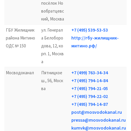
посёлок Но
вобратцевс
кий, Москва
+7 (495) 539-53-53
ГБУ Жилищник
ул. Генерал
http://гбу-жилищник-
района Митино
а Белоборо
митино.рф/
ОДС № 150
дова, 12, ко
рп. 1, Москв
а
+7 (499) 763-34-34
Мосводоканал
Пятницкое
+7 (495) 794-14-84
ш., 56, Моск
+7 (495) 794-21-05
ва
+7 (495) 794-22-02
+7 (495) 794-14-87
post@mosvodokanal.ru
pressa@mosvodokanal.ru
kumvk@mosvodokanal.ru