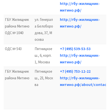
http://гбу-жилищник-
митино.рф/
http://гбу-жилищник-
ГБУ Жилищник
ул. Генерал
митино.рф/
района Митино
а Белоборо
ОДС № 1040
дова, 37, М
осква
+7 (495) 539-53-53
ОДС № 543
Пятницкое
http://гбу-жилищник-
ш., 6, корп.
митино.рф/
1, Москва
+7 (495) 753-12-22
ГБУ Жилищник
Пятницкое
http://гбу-жилищник-
района Митино
ш., 23, Моск
митино.рф/about/contacts
ва