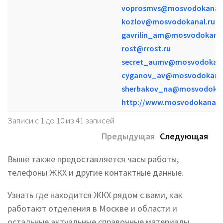
voprosmvs@mosvodokanal.
kozlov@mosvodokanal.ru
gavrilin_am@mosvodokanal
rost@rrost.ru
secret_aumv@mosvodokana
cyganov_av@mosvodokanal
sherbakov_na@mosvodokan
http://www.mosvodokanal.r
Записи с 1 до 10 из 41 записей
Предыдущая
Следующая
Выше также предоставляется часы работы,
телефоны ЖКХ и другие контактные данные.
Узнать где находится ЖКХ рядом с вами, как
работают отделения в Москве и области и
остальные актуальные справочные материалы