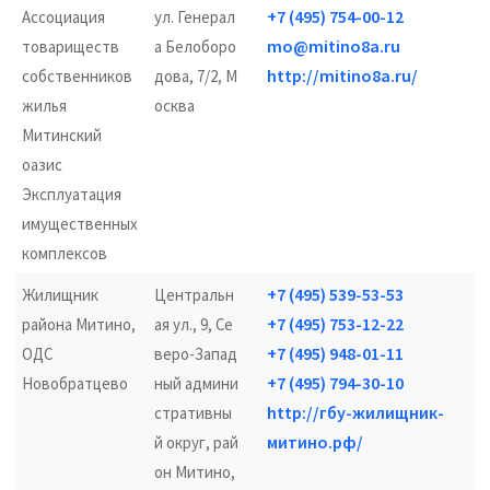
+7 (495) 754-00-12
Ассоциация
ул. Генерал
mo@mitino8a.ru
товариществ
а Белоборо
http://mitino8a.ru/
собственников
дова, 7/2, М
жилья
осква
Митинский
оазис
Эксплуатация
имущественных
комплексов
+7 (495) 539-53-53
Жилищник
Центральн
+7 (495) 753-12-22
района Митино,
ая ул., 9, Се
+7 (495) 948-01-11
ОДС
веро-Запад
+7 (495) 794-30-10
Новобратцево
ный админи
http://гбу-жилищник-
стративны
митино.рф/
й округ, рай
он Митино,