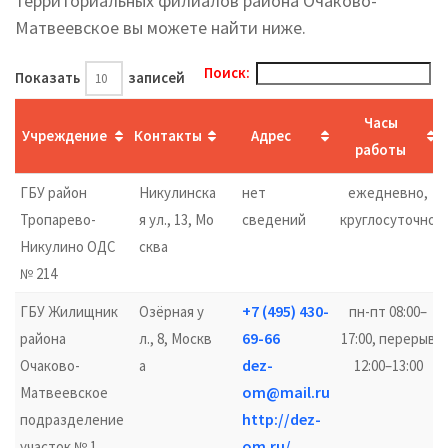
территориальных филиалов района Очаково-
Матвеевское вы можете найти ниже.
Поиск:
Показать
записей
Часы
Учреждение
Контакты
Адрес
работы
ГБУ район
Никулинска
нет
ежедневно,
Тропарево-
я ул., 13, Мо
сведений
круглосуточно
Никулино ОДС
сква
№ 214
+7 (495) 430-
ГБУ Жилищник
Озёрная у
пн-пт 08:00–
69-66
района
л., 8, Москв
17:00, перерыв
dez-
Очаково-
а
12:00–13:00
om@mail.ru
Матвеевское
http://dez-
подразделение
om.ru/
участок № 1