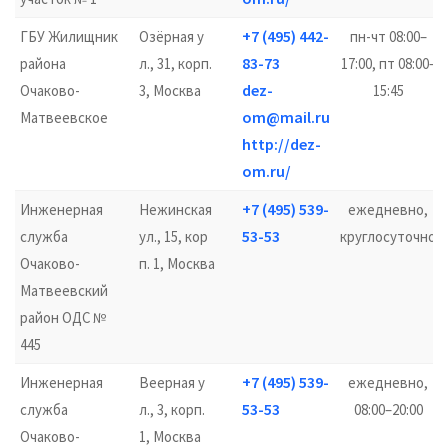
+7 (495) 442-
ГБУ Жилищник
Озёрная у
пн-чт 08:00–
83-73
района
л., 31, корп.
17:00, пт 08:00–
dez-
Очаково-
3, Москва
15:45
om@mail.ru
Матвеевское
http://dez-
om.ru/
+7 (495) 539-
Инженерная
Нежинская
ежедневно,
53-53
служба
ул., 15, кор
круглосуточно
Очаково-
п. 1, Москва
Матвеевский
район ОДС №
445
+7 (495) 539-
Инженерная
Веерная у
ежедневно,
53-53
служба
л., 3, корп.
08:00–20:00
Очаково-
1, Москва