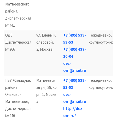
Матвеевского
района,
диспетчерская
№ 441
+7 (495) 539-
ОДС
ул. Елены К
ежедневно,
53-53
Диспетчерская
олесовой,
круглосуточно
+7 (495) 437-
№ 366
2, Москва
20-04
dez-
om@mail.ru
+7 (495) 539-
ГБУ Жилищник
Матвеевск
ежедневно,
53-53
района
ая ул., 28, ко
круглосуточно
dez-
Очаково-
рп. 1, Москв
om@mail.ru
Матвеевское,
а
http://dez-
Диспетчерская
om.ru/
№ 446