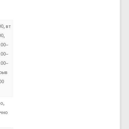
0, вт
00,
:00–
:00–
:00–
ерыв
00
о,
очно