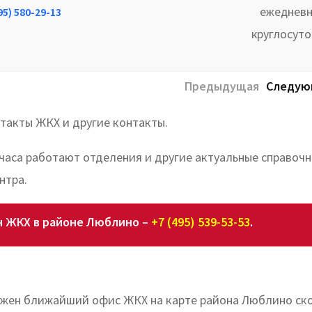
ежедневн
95) 580-29-13
круглосут
Предыдущая
Следую
такты ЖКХ и другие контакты.
 часа работают отделения и другие актуальные справоч
нтра.
 ЖКХ в районе Люблино –
+7 (495) 539-53-53
.
ожен ближайший офис ЖКХ на карте района Люблино ско