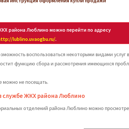
говая инструкция оформления купли продажи
ЖКХ района Люблино можно перейти по адресу
ttp://lublino.uvaogbu.ru/
.
зможность воспользоваться некоторыми видами услуг 
ростит функцию сбора и рассмотрения имеющихся пробл
е можно не посещать.
в службе ЖКХ района Люблино
ториальных отделений района Люблино можно просмотре