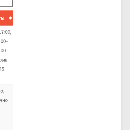
ты
17:00,
:00–
:00–
ерыв
45
о,
очно