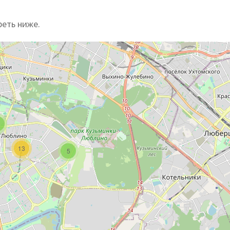
реть ниже.
13
5