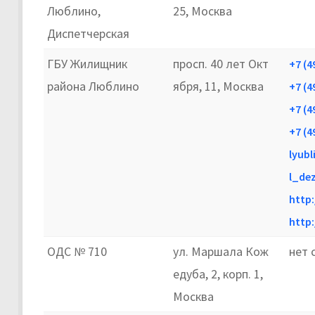
Люблино,
25, Москва
Диспетчерская
ГБУ Жилищник
просп. 40 лет Окт
+7 (4
района Люблино
ября, 11, Москва
+7 (4
+7 (4
+7 (4
lyubl
l_de
http:
http:
ОДС № 710
ул. Маршала Кож
нет 
едуба, 2, корп. 1,
Москва