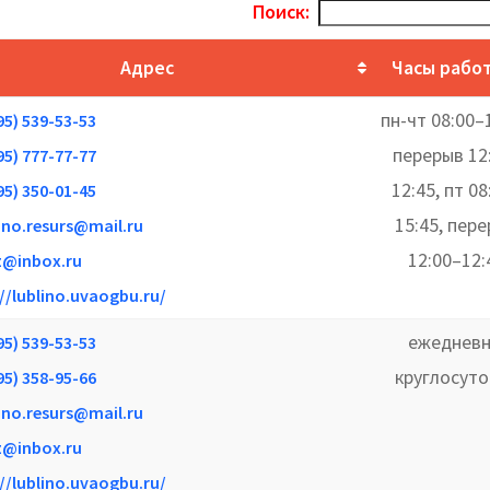
Поиск:
Адрес
Часы рабо
пн-чт 08:00–
95) 539-53-53
перерыв 12
95) 777-77-77
12:45, пт 08
95) 350-01-45
15:45, пер
ino.resurs@mail.ru
12:00–12:
z@inbox.ru
//lublino.uvaogbu.ru/
ежедневн
95) 539-53-53
круглосут
95) 358-95-66
ino.resurs@mail.ru
z@inbox.ru
//lublino.uvaogbu.ru/