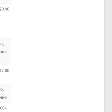
20:00
о,
очно
17:00
о,
очно
:00–