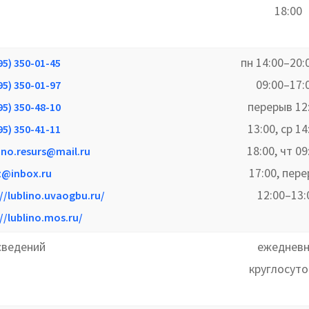
18:00
пн 14:00–20:0
95) 350-01-45
09:00–17:
95) 350-01-97
перерыв 12
95) 350-48-10
13:00, ср 14
95) 350-41-11
18:00, чт 09
ino.resurs@mail.ru
17:00, пер
z@inbox.ru
12:00–13:
//lublino.uvaogbu.ru/
//lublino.mos.ru/
сведений
ежедневн
круглосут