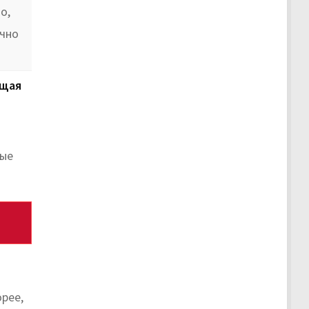
о,
очно
щая
ные
рее,