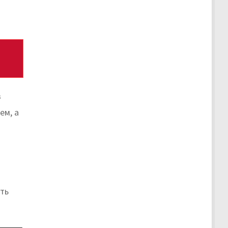
в
ем, а
ть