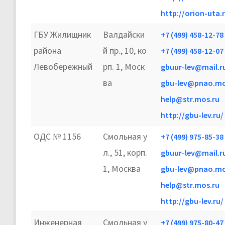
http://orion-uta.
ГБУ Жилищник
Валдайски
+7 (499) 458-12-78
района
й пр., 10, ко
+7 (499) 458-12-07
Левобережный
рп. 1, Моск
gbuur-lev@mail.r
ва
gbu-lev@pnao.mo
help@str.mos.ru
http://gbu-lev.ru/
ОДС № 1156
Смольная у
+7 (499) 975-85-38
л., 51, корп.
gbuur-lev@mail.r
1, Москва
gbu-lev@pnao.mo
help@str.mos.ru
http://gbu-lev.ru/
Инженерная
Смольная у
+7 (499) 975-80-47