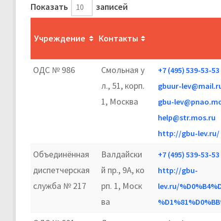
Показать
записей
Учреждение
Контакты
ОДС № 986
Смольная у
+7 (495) 539-53-53
л., 51, корп.
gbuur-lev@mail.r
1, Москва
gbu-lev@pnao.mo
help@str.mos.ru
http://gbu-lev.ru/
Объединённая
Валдайски
+7 (495) 539-53-53
диспетчерская
й пр., 9А, ко
http://gbu-
служба № 217
рп. 1, Моск
lev.ru/%D0%B
ва
%D1%81%D0%BB