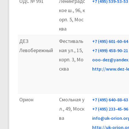
ОДС № 991
Ленинградс
+7 (495) 539-53-53
кое ш., 96, к
орп. 5, Мос
ква
ДЕЗ
Фестиваль
+7 (495) 601-60-64
Левобережный
ная ул., 15,
+7 (499) 458-90-21
корп. 3, Мо
ooo-dez@yandex.
сква
http://www.dez-l
Орион
Смольная у
+7 (495) 640-88-63
л., 49, Моск
+7 (495) 233-45-96
ва
info@uk-orion.or
http://uk-orion.o