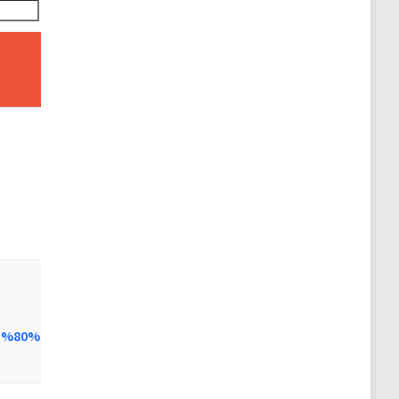
Часы
работы
ежедневно,
круглосуточно
ежедневно,
круглосуточно
1%80%D1%81%D0%BA%D0%B8%D0%B5-