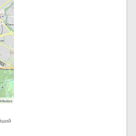
tributors
айший