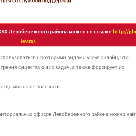
заться со службой поддержки
ЖКХ Левобережного района можно по ссылке
http://gb
lev.ru/
.
спользоваться некоторыми видами услуг онлайн, что
отрения существующих задач, а также форсирует их
тогда можно не посещать.
рриториальных офисов Левобережного района можно най