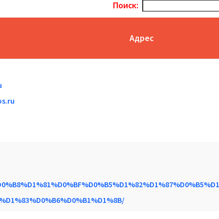
Поиск:
Адрес
u
s.ru
4%D0%B8%D1%81%D0%BF%D0%B5%D1%82%D1%87%D0%B5%D
%D1%83%D0%B6%D0%B1%D1%8B/