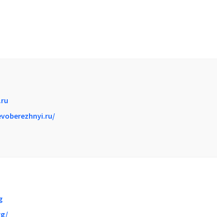
ru
evoberezhnyi.ru/
g
rg/