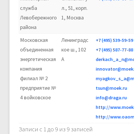
служба
л., 51, корп.
Левобережного
1, Москва
района
Московская
Ленинградс
+7 (495) 539-59-59
объединенная
кое ш., 102
+7 (495) 587-77-88
энергетическая
А
derkach_a_n@mo
компания
innovator@moek.
филиал № 2
myagkov_s_a@m
предприятие №
tsun@moek.ru
4 войковское
info@draga.ru
http://www.moek.
http://www.oaom
Записи с 1 до 9 из 9 записей