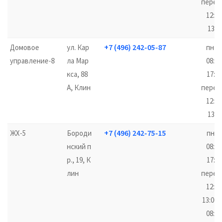
перер
12:00
13:0
+7 (496) 242-05-87
Домовое
ул. Кар
пн-п
управление-8
ла Мар
08:00
кса, 88
17:00
А, Клин
перер
12:00
13:0
+7 (496) 242-75-15
ЖХ-5
Бороди
пн-ч
нский п
08:00
р., 19, К
17:00
лин
перер
12:00
13:00,
08:00