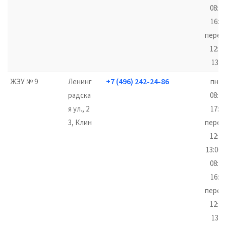
08:00
16:00
перер
12:00
13:0
+7 (496) 242-24-86
ЖЭУ № 9
Ленинг
пн-ч
радска
08:00
я ул., 2
17:00
3, Клин
перер
12:00
13:00,
08:00
16:00
перер
12:00
13:0