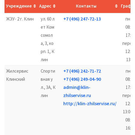
Учреждение
Адрес
Контакты
Графи
+7 (496) 247-72-13
ЖЭУ- 2 г. Клин
ул. 60 л
пн-п
ет Ком
08:00
сомол
17:00
а, 3, ко
перер
рп. 1, К
12:00
лин
13:0
+7 (496) 242-71-72
Жилсервис
Спорти
пн-ч
+7 (496) 249-04-90
Клинский
вная у
08:00
admin@klin-
л., 3А, К
17:00
zhilservise.ru
лин
перер
http://klin-zhilservise.ru/
12:00
13:00,
08:00
16:00