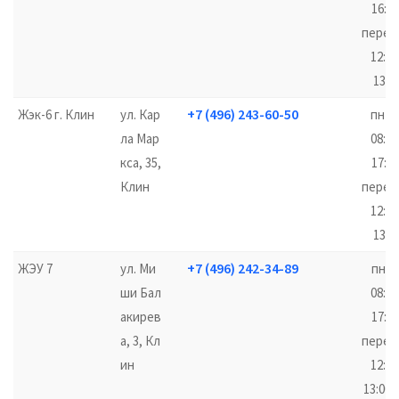
16:00
перер
12:00
13:0
+7 (496) 243-60-50
Жэк-6 г. Клин
ул. Кар
пн-п
ла Мар
08:00
кса, 35,
17:00
Клин
перер
12:00
13:0
+7 (496) 242-34-89
ЖЭУ 7
ул. Ми
пн-ч
ши Бал
08:00
акирев
17:00
а, 3, Кл
перер
ин
12:00
13:00,