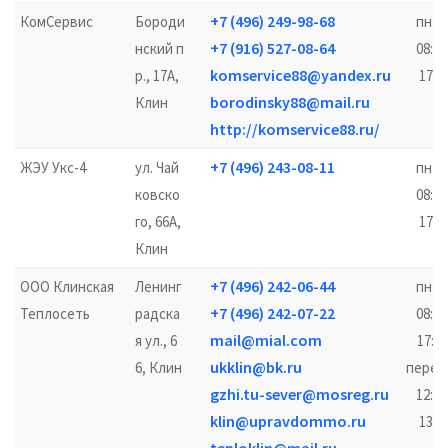
+7 (496) 249-98-68
КомСервис
Бороди
пн-п
+7 (916) 527-08-64
нский п
08:00
komservice88@yandex.ru
р., 17А,
17:0
borodinsky88@mail.ru
Клин
http://komservice88.ru/
+7 (496) 243-08-11
ЖЭУ Укс-4
ул. Чай
пн-п
ковско
08:30
го, 66А,
17:3
Клин
+7 (496) 242-06-44
ООО Клинская
Ленинг
пн-п
+7 (496) 242-07-22
Теплосеть
радска
08:00
mail@mial.com
я ул., 6
17:00
ukklin@bk.ru
6, Клин
перер
gzhi.tu-sever@mosreg.ru
12:00
klin@upravdommo.ru
13:0