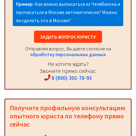
Пример:
Как можно выписаться из Челябинска и
прописаться в Москве автоматически? Можно
ли сделать это в Москве?
ЗАДАТЬ ВОПРОС ЮРИСТУ
Отправляя вопрос, Вы даёте согласие на
обработку персональных данных
Не хотите ждать?
Звоните прямо сейчас:
8 (800) 301-78-93
Получите профильную консультацию
опытного юриста по телефону прямо
сейчас