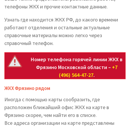
телефоны ЖКХ и прочие контактные данные.
Узнать где находится ЖКХ РФ, до какого времени
работают отделения и остальные актуальные
справочные материалы можно легко через
справочный телефон.
Номер телефона горячей линии ЖКХ в
Фрязино Московской области –
+7
(496) 564-47-27
.
ЖКХ Фрязино рядом
Иногда с помощью карты сообразить, где
расположен ближайший офис ЖКХ на карте в
Фрязино скорее, чем найти его в списке.
Все адреса организации на карте представлены