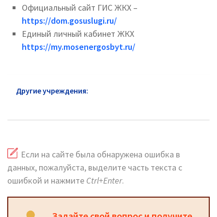
Официальный сайт ГИС ЖКХ –
https://dom.gosuslugi.ru/
Единый личный кабинет ЖКХ
https://my.mosenergosbyt.ru/
Другие учреждения:
ЖКХ в районе Южное
Медведково: адреса и сайт
Если на сайте была обнаружена ошибка в
данных, пожалуйста, выделите часть текста с
ошибкой и нажмите
Ctrl+Enter
.
Задайте свой вопрос и получите