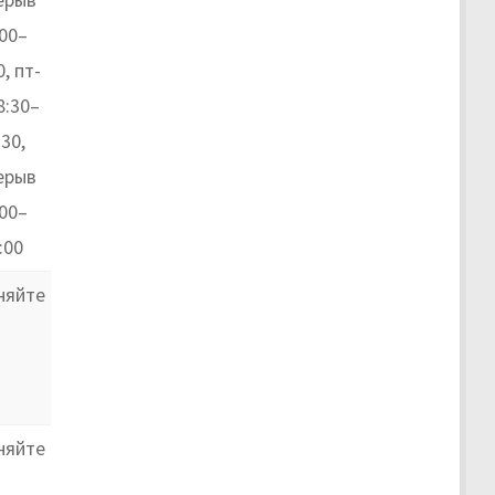
:00–
0, пт-
8:30–
:30,
ерыв
:00–
:00
няйте
няйте