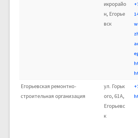
икрорайо
+
н, Егорье
1
вск
w
z
a
e
h
h
Егорьевская ремонтно-
ул. Горьк
+
строительная организация
ого, 61А,
h
Егорьевс
к