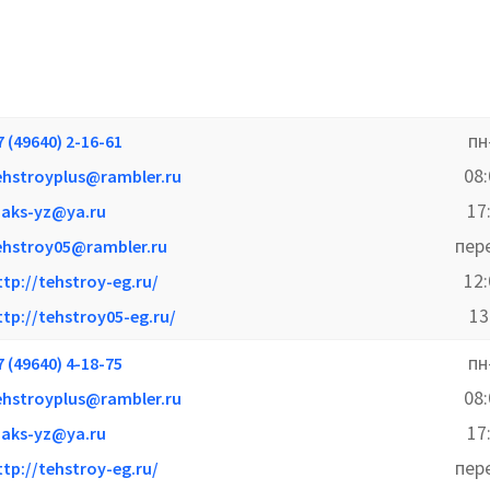
пн
7 (49640) 2-16-61
08
ehstroyplus@rambler.ru
17
aks-yz@ya.ru
пер
ehstroy05@rambler.ru
12
ttp://tehstroy-eg.ru/
13
ttp://tehstroy05-eg.ru/
пн
7 (49640) 4-18-75
08
ehstroyplus@rambler.ru
17
aks-yz@ya.ru
пер
ttp://tehstroy-eg.ru/