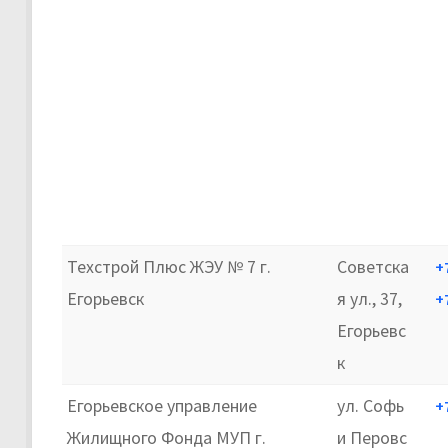
Техстрой Плюс ЖЭУ № 7 г.
Советска
+
Егорьевск
я ул., 37,
+
Егорьевс
к
Егорьевское управление
ул. Софь
+
Жилищного Фонда МУП г.
и Перовс