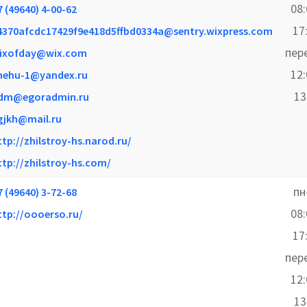
08
7 (49640) 4-00-62
17
4370afcdc17429f9e418d5ffbd0334a@sentry.wixpress.com
пер
ixofday@wix.com
12
hehu-1@yandex.ru
13
dm@egoradmin.ru
gjkh@mail.ru
ttp://zhilstroy-hs.narod.ru/
ttp://zhilstroy-hs.com/
пн
7 (49640) 3-72-68
08
ttp://oooerso.ru/
17
пер
12
13