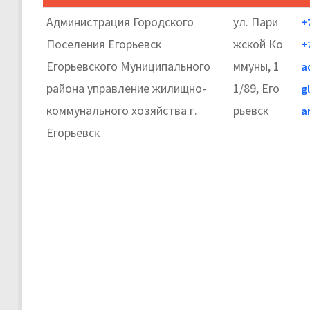
Администрация Городского
ул. Пари
+
Поселения Егорьевск
жской Ко
+
Егорьевского Муниципального
ммуны, 1
a
района управление жилищно-
1/89, Его
g
коммунального хозяйства г.
рьевск
a
Егорьевск