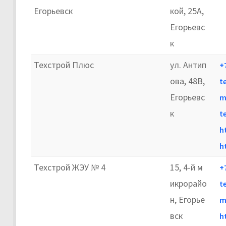
Егорьевск
кой, 25А,
Егорьевс
к
Техстрой Плюс
ул. Антип
+
ова, 48В,
t
Егорьевс
m
к
t
h
h
Техстрой ЖЭУ № 4
15, 4-й м
+
икрорайо
t
н, Егорье
m
вск
h