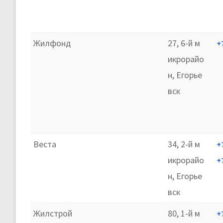
Жилфонд
27, 6-й м
+
икрорайо
н, Егорье
вск
Веста
34, 2-й м
+
икрорайо
+
н, Егорье
вск
Жилстрой
80, 1-й м
+