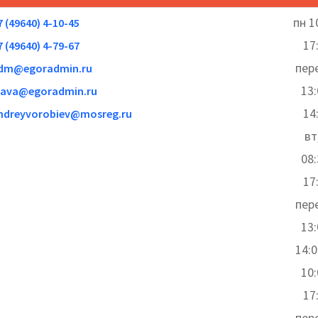
пн 1
7 (49640) 4-10-45
17
7 (49640) 4-79-67
пер
dm@egoradmin.ru
13
lava@egoradmin.ru
14
ndreyvorobiev@mosreg.ru
вт
08
17
пер
13
14:0
10
17
пер