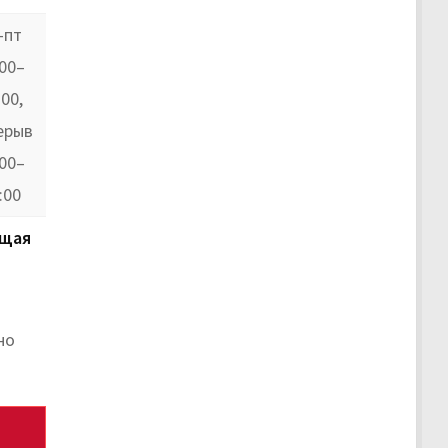
-пт
:00–
:00,
ерыв
:00–
:00
щая
но