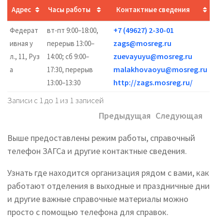
Адрес
Часы работы
Контактные сведения
+7 (49627) 2-30-01
Федерат
вт-пт 9:00–18:00,
zags@mosreg.ru
ивная у
перерыв 13:00–
zuevayuyu@mosreg.ru
л., 11, Руз
14:00; сб 9:00–
malakhovaoyu@mosreg.ru
а
17:30, перерыв
http://zags.mosreg.ru/
13:00–13:30
Записи с 1 до 1 из 1 записей
Предыдущая
Следующая
Выше предоставлены режим работы, справочный
телефон ЗАГСа и другие контактные сведения.
Узнать где находится организация рядом с вами, как
работают отделения в выходные и праздничные дни
и другие важные справочные материалы можно
просто с помощью телефона для справок.