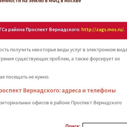
венности на землю в МФЦ в Москве
ГСа района Проспект Вернадского:
http://zags.mos.ru/
.
сть получить некоторые виды услуг в электронном виде
трения существующих проблем, а также форсирует их
ае посещать не нужно.
Проспект Вернадского: адреса и телефоны
рриториальных офисов в районе Проспект Вернадского
Поиск: