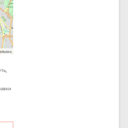
tributors
ть,
равки