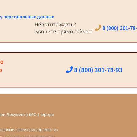
у персональных данных
Не хотите ждать?
8 (800) 301-78
Звоните прямо сейчас:
ию
8 (800) 301-78-93
о
Мои Документы (МФЦ города
оварные знаки принадлежат их