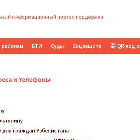
ный информационный портал поддержки
 районам
БТИ
Суды
Соцзащита
QR-код о
реса и телефоны
ну
ильтянину
 для граждан Узбекистана