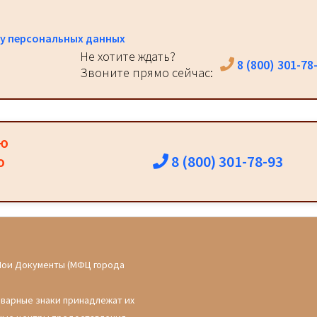
у персональных данных
Не хотите ждать?
8 (800) 301-78
Звоните прямо сейчас:
ию
8 (800) 301-78-93
о
Мои Документы (МФЦ города
оварные знаки принадлежат их