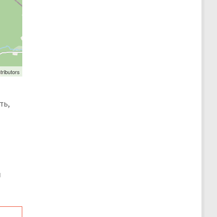
tributors
ть,
и