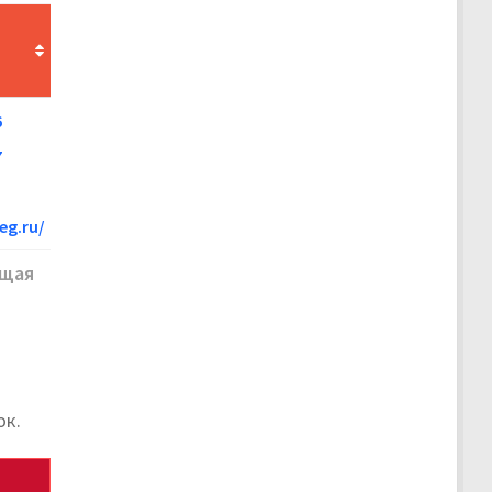
6
7
eg.ru/
щая
ок.