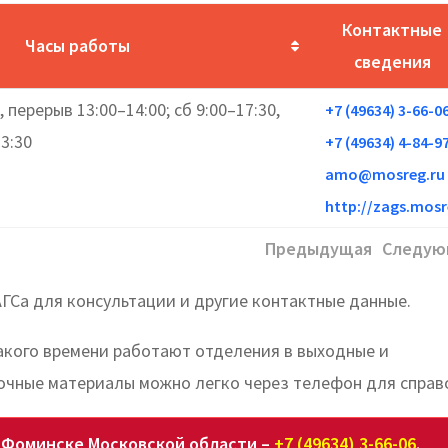
Контактные
Часы работы
сведения
, перерыв 13:00–14:00; сб 9:00–17:30,
+7 (49634) 3-66-0
3:30
+7 (49634) 4-84-9
amo@mosreg.ru
http://zags.mosr
Предыдущая
Следую
Са для консультации и другие контактные данные.
какого времени работают отделения в выходные и
очные материалы можно легко через телефон для справ
о-Фоминске Московской области –
+7 (49634) 3-66-06
.