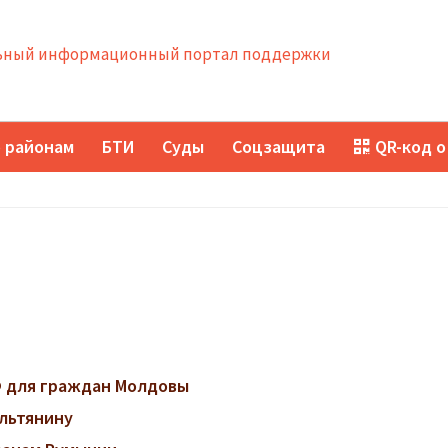
ный информационный портал поддержки
 районам
БТИ
Суды
Соцзащита
QR-код о
 для граждан Молдовы
ильтянину