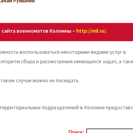
данам Румынии
 сайта военкоматов Коломны –
http://mil.ru/
.
ожность воспользоваться некоторыми видами услуг в
лгоритм сбора и рассмотрения имеющихся задач, а так
 таком случае можно не посещать.
х территориальных подразделений в Коломне предостав
Поиск: