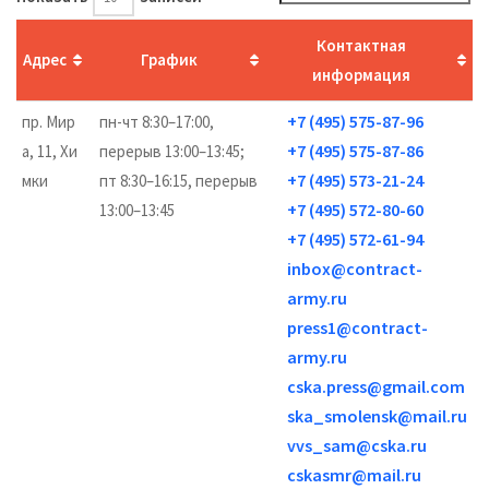
Контактная
Адрес
График
информация
+7 (495) 575-87-96
пр. Мир
пн-чт 8:30–17:00,
+7 (495) 575-87-86
а, 11, Хи
перерыв 13:00–13:45;
+7 (495) 573-21-24
мки
пт 8:30–16:15, перерыв
+7 (495) 572-80-60
13:00–13:45
+7 (495) 572-61-94
inbox@contract-
army.ru
press1@contract-
army.ru
cska.press@gmail.com
ska_smolensk@mail.ru
vvs_sam@cska.ru
cskasmr@mail.ru