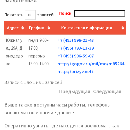
найдете ниже.
Поиск:
Показать
записей
Адрес
График
Контактная информация
+7 (495) 996-21-43
Южная у
пн,чт 9:00–
+7 (496) 793-13-39
л., 29А, Д
17:00,
+7 (495) 996-59-07
омодедо
перерыв
http://gogov.ru/mil/mo/m85264
во
13:00–14:00
http://prizyv.net/
Записи с 1 до 1 из 1 записей
Предыдущая
Следующая
Выше также доступны часы работы, телефоны
военкоматов и прочие данные.
Оперативно узнать, где находится военкомат, как