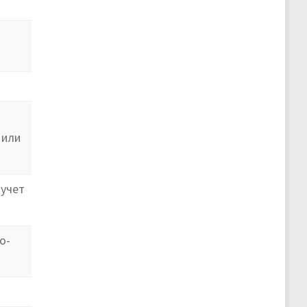
 или
 учет
о-