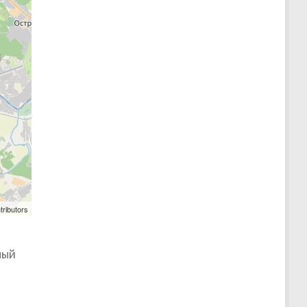
tributors
ный