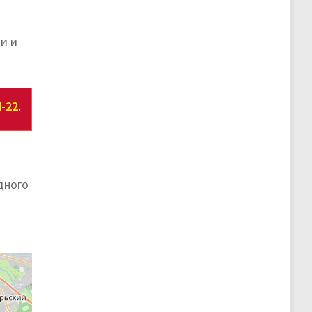
и и
4-22
.
дного