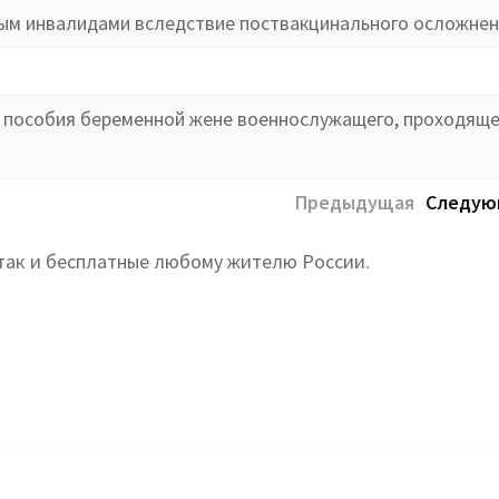
ым инвалидами вследствие поствакцинального осложне
а
 пособия беременной жене военнослужащего, проходяще
Предыдущая
Следую
так и бесплатные любому жителю России.
реса и горячая линия