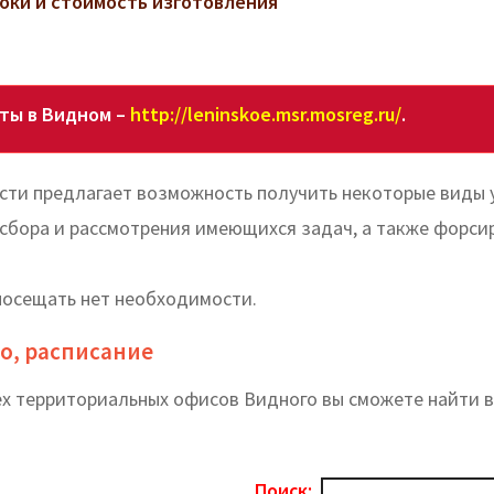
роки и стоимость изготовления
ты в Видном –
http://leninskoe.msr.mosreg.ru/
.
сти предлагает возможность получить некоторые виды 
 сбора и рассмотрения имеющихся задач, а также форси
посещать нет необходимости.
о, расписание
ех территориальных офисов Видного вы cможете найти в
Поиск: