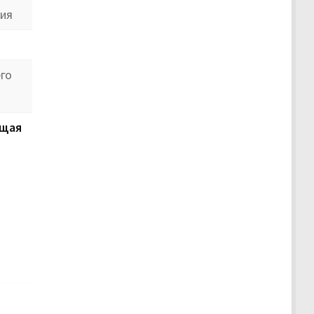
ния
го
щая