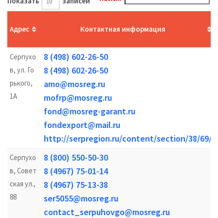
Показать
записей
Адрес
Контактная информация
8 (498) 602-26-50
Серпухо
8 (498) 602-26-50
в, ул. Го
рького,
amo@mosreg.ru
1А
mofrp@mosreg.ru
fond@mosreg-garant.ru
fondexport@mail.ru
http://serpregion.ru/content/section/38/69/
8 (800) 550-50-30
Серпухо
8 (4967) 75-01-14
в, Совет
ская ул.,
8 (4967) 75-13-38
88
ser5055@mosreg.ru
contact_serpuhovgo@mosreg.ru