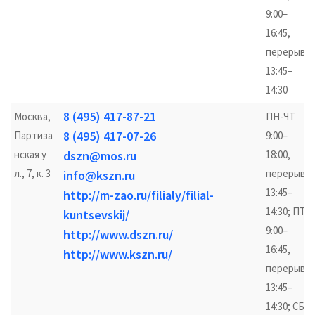
9:00–
16:45,
перерыв
13:45–
14:30
8 (495) 417-87-21
Москва,
ПН-ЧТ
8 (495) 417-07-26
Партиза
9:00–
нская у
dszn@mos.ru
18:00,
л., 7, к. 3
перерыв
info@kszn.ru
13:45–
http://m-zao.ru/filialy/filial-
14:30; ПТ
kuntsevskij/
9:00–
http://www.dszn.ru/
16:45,
http://www.kszn.ru/
перерыв
13:45–
14:30; СБ