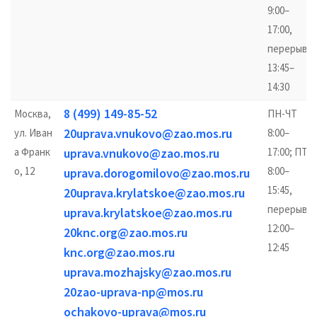
9:00–
17:00,
перерыв
13:45–
14:30
8 (499) 149-85-52
Москва,
ПН-ЧТ
20uprava.vnukovo@zao.mos.ru
ул. Иван
8:00–
а Франк
uprava.vnukovo@zao.mos.ru
17:00; ПТ
о, 12
8:00–
uprava.dorogomilovo@zao.mos.ru
15:45,
20uprava.krylatskoe@zao.mos.ru
перерыв
uprava.krylatskoe@zao.mos.ru
12:00–
20knc.org@zao.mos.ru
12:45
knc.org@zao.mos.ru
uprava.mozhajsky@zao.mos.ru
20zao-uprava-np@mos.ru
ochakovo-uprava@mos.ru