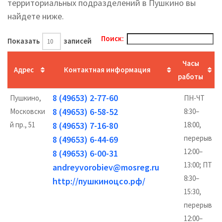
территориальных подразделений в Пушкино вы
найдете ниже.
Поиск:
Показать
записей
Часы
Адрес
Контактная информация
работы
8 (49653) 2-77-60
Пушкино,
ПН-ЧТ
8 (49653) 6-58-52
Московски
8:30–
й пр., 51
8 (49653) 7-16-80
18:00,
перерыв
8 (49653) 6-44-69
12:00–
8 (49653) 6-00-31
13:00; ПТ
andreyvorobiev@mosreg.ru
8:30–
http://пушкиноцсо.рф/
15:30,
перерыв
12:00–