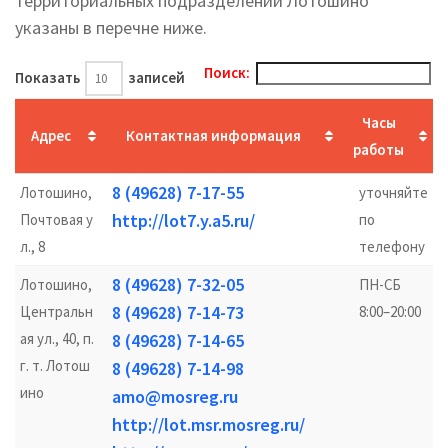
территориальных подразделений Лотошино
указаны в перечне ниже.
Поиск:
Показать
записей
Часы
Адрес
Контактная информация
работы
8 (49628) 7-17-55
Лотошино,
уточняйте
http://lot7.y.a5.ru/
Почтовая у
по
л., 8
телефону
8 (49628) 7-32-05
Лотошино,
ПН-СБ
8 (49628) 7-14-73
Центральн
8:00–20:00
ая ул., 40, п.
8 (49628) 7-14-65
г. т. Лотош
8 (49628) 7-14-98
ино
amo@mosreg.ru
http://lot.msr.mosreg.ru/