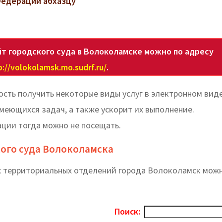
Федерации абхазцу
т городского суда в Волоколамске можно по адресу
p://volokolamsk.mo.sudrf.ru/
.
сть получить некоторые виды услуг в электронном виде
еющихся задач, а также ускорит их выполнение.
ации тогда можно не посещать.
кого суда Волоколамска
ех территориальных отделений города Волоколамск мож
Поиск: