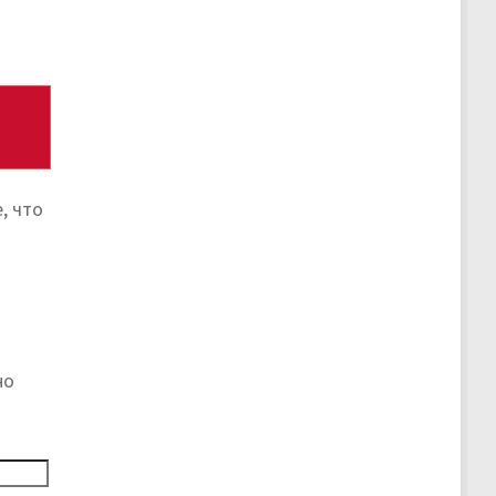
, что
но