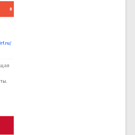
rf.ru/
щая
ты.