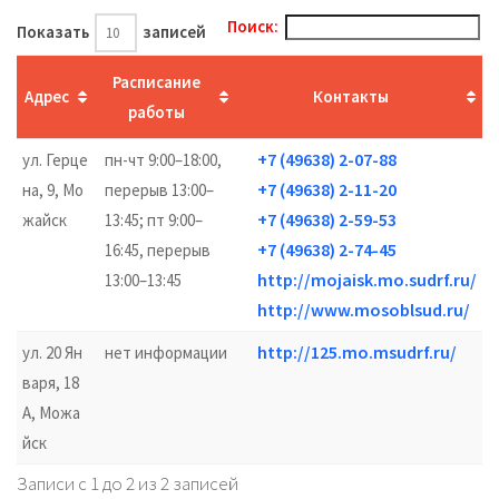
Поиск:
Показать
записей
Расписание
Адрес
Контакты
работы
+7 (49638) 2-07-88
ул. Герце
пн-чт 9:00–18:00,
+7 (49638) 2-11-20
на, 9, Мо
перерыв 13:00–
+7 (49638) 2-59-53
жайск
13:45; пт 9:00–
+7 (49638) 2-74-45
16:45, перерыв
http://mojaisk.mo.sudrf.ru/
13:00–13:45
http://www.mosoblsud.ru/
http://125.mo.msudrf.ru/
ул. 20 Ян
нет информации
варя, 18
А, Можа
йск
Записи с 1 до 2 из 2 записей