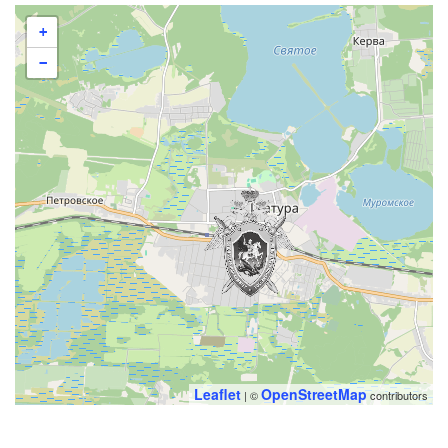
+
−
Leaflet
OpenStreetMap
| ©
contributors