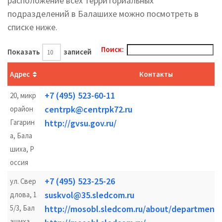
расположение всех территориальных
подразделений в Балашихе можно посмотреть в
списке ниже.
Поиск:
Показать
записей
Адрес
Контакты
+7 (495) 523-60-11
20, микр
centrpk@centrpk72.ru
орайон
Гагарин
http://gvsu.gov.ru/
а, Бала
шиха, Р
оссия
+7 (495) 523-25-26
ул. Свер
suskvol@35.sledcom.ru
длова, 1
5/3, Бал
http://mosobl.sledcom.ru/about/department
ашиха,