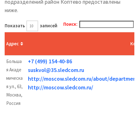
подразделений район Коптево предоставлены
ниже.
Поиск:
Показать
записей
Адрес
Кон
+7 (499) 154-40-86
Больша
suskvol@35.sledcom.ru
я Акаде
мическа
http://moscow.sledcom.ru/about/departme
я ул., 63,
http://moscow.sledcom.ru/
Москва,
Россия