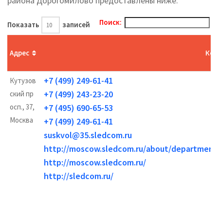
района Дорогомилово предоставлены ниже.
Поиск:
Показать
записей
Адрес
Кон
+7 (499) 249-61-41
Кутузов
+7 (499) 243-23-20
ский пр
осп., 37,
+7 (495) 690-65-53
Москва
+7 (499) 249-61-41
suskvol@35.sledcom.ru
http://moscow.sledcom.ru/about/departme
http://moscow.sledcom.ru/
http://sledcom.ru/