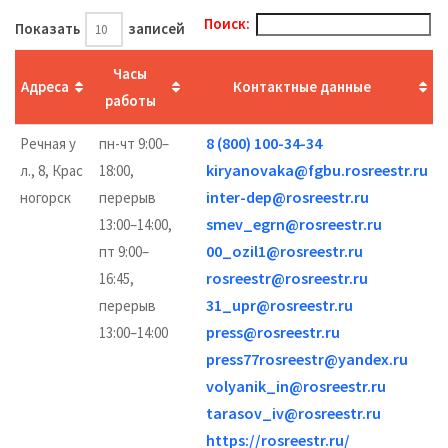
Поиск:
Показать
записей
Часы
Адреса
Контактные данные
работы
8 (800) 100-34-34
Речная у
пн-чт 9:00–
kiryanovaka@fgbu.rosreestr.ru
л., 8, Крас
18:00,
inter-dep@rosreestr.ru
ногорск
перерыв
smev_egrn@rosreestr.ru
13:00–14:00,
00_ozil1@rosreestr.ru
пт 9:00–
rosreestr@rosreestr.ru
16:45,
31_upr@rosreestr.ru
перерыв
press@rosreestr.ru
13:00–14:00
press77rosreestr@yandex.ru
volyanik_in@rosreestr.ru
tarasov_iv@rosreestr.ru
https://rosreestr.ru/