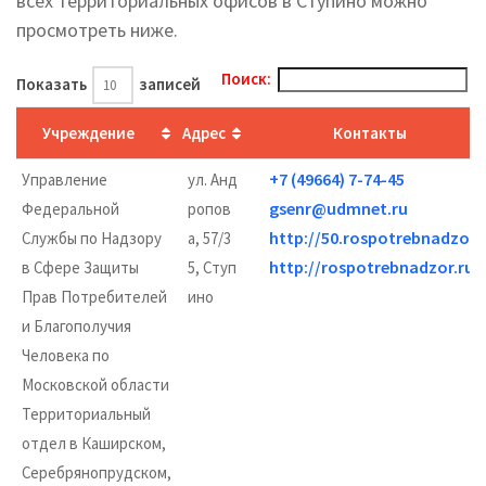
всех территориальных офисов в Ступино можно
просмотреть ниже.
Поиск:
Показать
записей
Учреждение
Адрес
Контакты
+7 (49664) 7-74-45
Управление
ул. Анд
gsenr@udmnet.ru
Федеральной
ропов
http://50.rospotrebnadzor.
Службы по Надзору
а, 57/3
http://rospotrebnadzor.ru/
в Сфере Защиты
5, Ступ
Прав Потребителей
ино
и Благополучия
Человека по
Московской области
Территориальный
отдел в Каширском,
Серебрянопрудском,