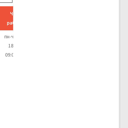
Часы
работы
пн-чт 09:00–
18:00, пт
09:00–16:45