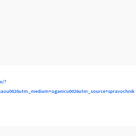
u/?
aou0026utm_medium=oganicu0026utm_source=spravochnik