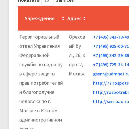
Учреждение
Адрес
Территориальный
Орехов
+7 (495) 343-78-49
отдел Управления
ый бу
+7 (495) 925-00-71
Федеральной
л., 26, к
+7 (495) 342-29-89
службы по надзору
орп. 2,
+7 (499) 725-34-14
в сфере защиты
Москва
gsenr@udmnet.r
прав потребителей
http://77.rospot
и благополучия
http://rospotreb
человека по г.
http://sen-uao.ru
Москве в Южном
административном
округе