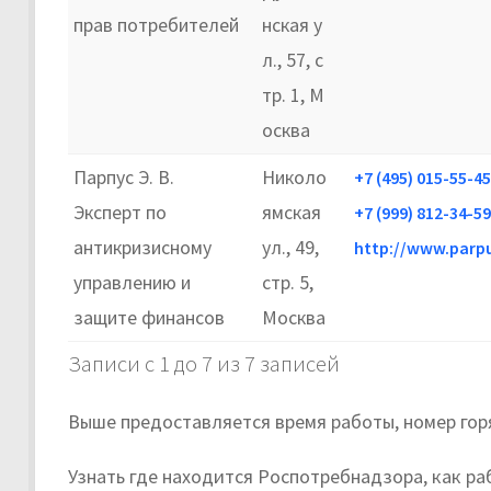
прав потребителей
нская у
л., 57, с
тр. 1, М
осква
Парпус Э. В.
Николо
+7 (495) 015-55-45
Эксперт по
ямская
+7 (999) 812-34-59
антикризисному
ул., 49,
http://www.parpu
управлению и
стр. 5,
защите финансов
Москва
Записи с 1 до 7 из 7 записей
Выше предоставляется время работы, номер гор
Узнать где находится Роспотребнадзора, как р