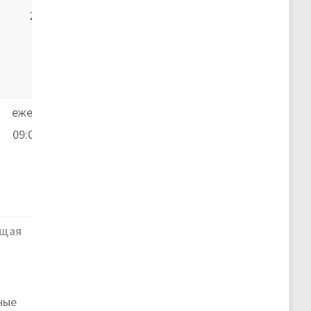
21:00
ежедневно,
09:00–21:00
щая
ные