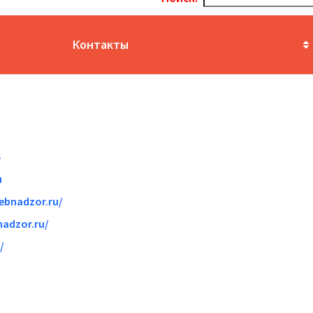
Контакты
u
rebnadzor.ru/
nadzor.ru/
/