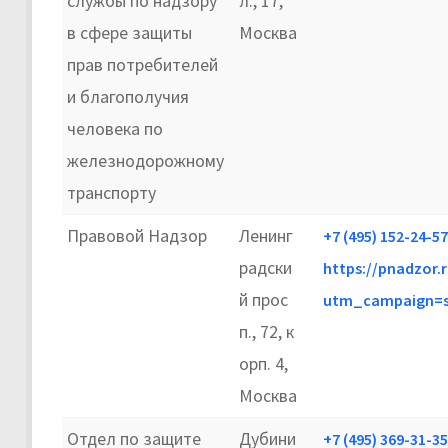
службы по надзору
л., 17,
в сфере защиты
Москва
прав потребителей
и благополучия
человека по
железнодорожному
транспорту
Правовой Надзор
Ленинг
+7 (495) 152-24-57
радски
https://pnadzor.r
й прос
utm_campaign=s
п., 72, к
орп. 4,
Москва
Отдел по защите
Дубини
+7 (495) 369-31-35