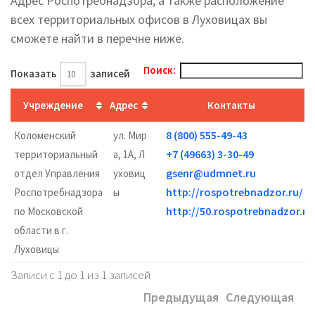
Адрес Роспотребнадзора, а также расположение
всех территориальных офисов в Луховицах вы
cможете найти в перечне ниже.
Поиск:
Показать
записей
Учреждение
Адрес
Контакты
8 (800) 555-49-43
Коломенский
ул. Мир
+7 (49663) 3-30-49
территориальный
а, 1А, Л
gsenr@udmnet.ru
отдел Управления
уховиц
http://rospotrebnadzor.ru/
Роспотребнадзора
ы
http://50.rospotrebnadzor.ru
по Московской
области в г.
Луховицы
Записи с 1 до 1 из 1 записей
Предыдущая
Следующая