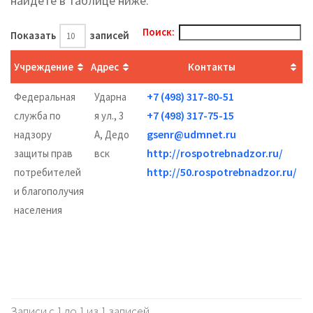
найдете в таблице ниже.
Поиск:
Показать
записей
Учреждение
Адрес
Контакты
Г
+7 (498) 317-80-51
Федеральная
Ударна
+7 (498) 317-75-15
служба по
я ул., 3
gsenr@udmnet.ru
надзору
А, Дедо
http://rospotrebnadzor.ru/
защиты прав
вск
http://50.rospotrebnadzor.ru/
потребителей
и благополучия
1
населения
Записи с 1 до 1 из 1 записей