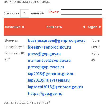
можно посмотреть ниже.
Поиск:
Показать
записей
Название
Контакты
Адрес
р
businesspravo@genproc.gov.ru
Военная
Гости
ideagr@genproc.gov.ru
прокуратура
нична
9:
гарнизона №
press@gvp.gov.ru
я ул.,
317
5А
mamontov@gvp.gov.ru
1
press@gvp.rsnet.ru
9:
iap2013@genproc.gov.ru
iap2013@it-systems.ru
iapsochi2015@genproc.gov.ru
https://gvp.gov.ru/
Записи с 1 до 1 из 1 записей