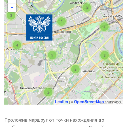
3
−
3
2
4
4
2
3
2
2
Leaflet
OpenStreetMap
| ©
contributors
Проложив маршрут от точки нахождения до