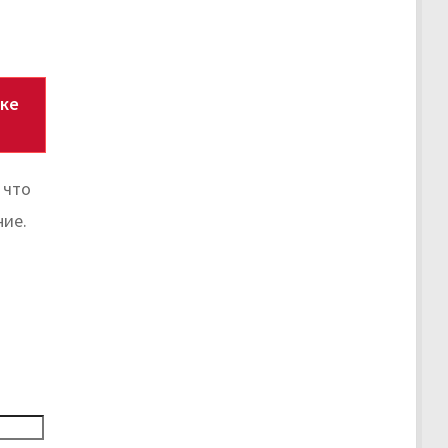
лке
 что
ние.