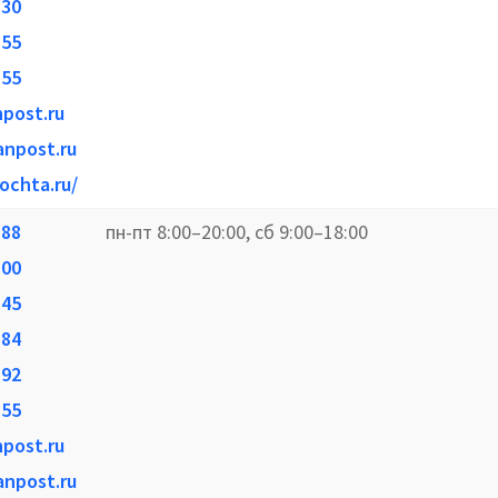
-30
-55
-55
npost.ru
anpost.ru
ochta.ru/
-88
пн-пт 8:00–20:00, сб 9:00–18:00
-00
-45
-84
-92
-55
npost.ru
anpost.ru