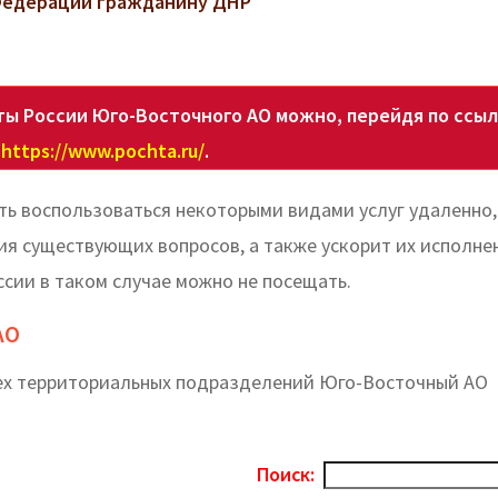
 Федерации гражданину ДНР
ы России Юго-Восточного АО можно, перейдя по ссы
https://www.pochta.ru/
.
ь воспользоваться некоторыми видами услуг удаленно,
я существующих вопросов, а также ускорит их исполне
ссии в таком случае можно не посещать.
АО
сех территориальных подразделений Юго-Восточный АО
Поиск: