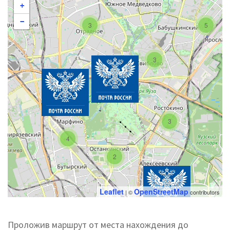
+
−
3
5
3
3
4
2
Leaflet
OpenStreetMap
| ©
contributors
Проложив маршрут от места нахождения до