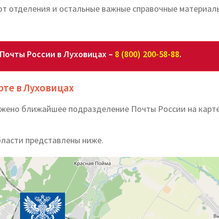
ают отделения и остальные важные справочные материал
Почты России в Луховицах –
8 (800) 200-58-88
.
рте в Луховицах
ожено ближайшее подразделение Почты России на карте
бласти представлены ниже.