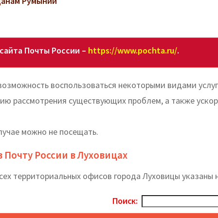
данам Румынии
сайта Почты России –
https://www.pochta.ru/
.
возможность воспользоваться некоторыми видами услу
ию рассмотрения существующих проблем, а также ускор
случае можно не посещать.
 Почту России в Луховицах
сех территориальных офисов города Луховицы указаны 
Поиск: