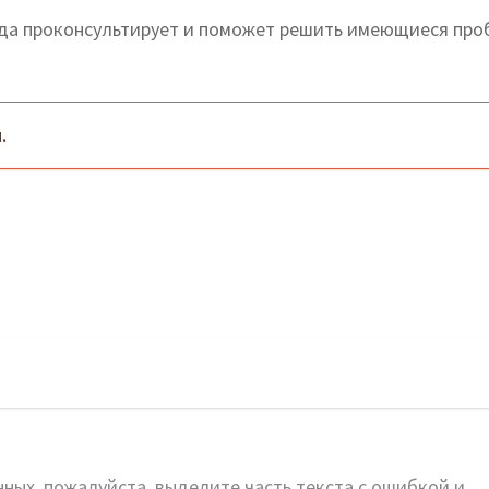
гда проконсультирует и поможет решить имеющиеся пр
.
ных, пожалуйста, выделите часть текста с ошибкой и