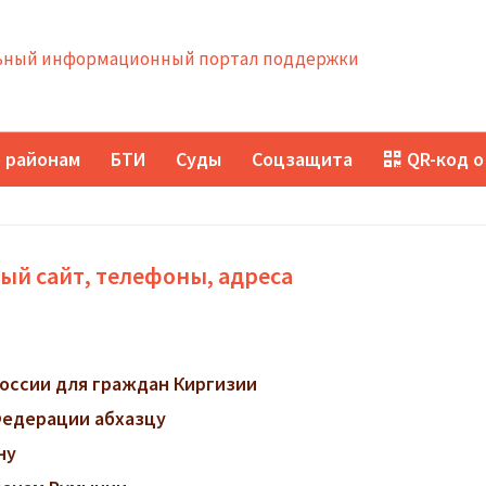
ный информационный портал поддержки
 районам
БТИ
Суды
Соцзащита
QR-код о
ый сайт, телефоны, адреса
оссии для граждан Киргизии
Федерации абхазцу
ну