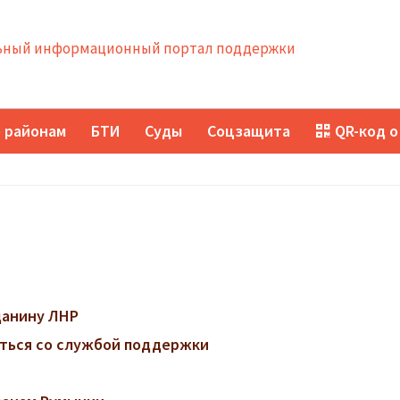
ный информационный портал поддержки
 районам
БТИ
Суды
Соцзащита
QR-код о
данину ЛНР
заться со службой поддержки