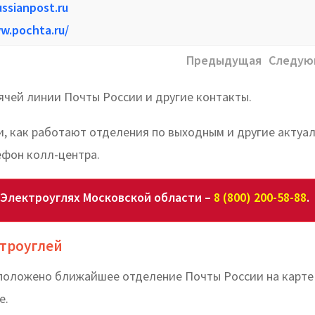
ssianpost.ru
w.pochta.ru/
Предыдущая
Следую
ячей линии Почты России и другие контакты.
и, как работают отделения по выходным и другие актуа
ефон колл-центра.
 Электроуглях Московской области –
8 (800) 200-58-88
.
ктроуглей
асположено ближайшее отделение Почты России на карте
е.