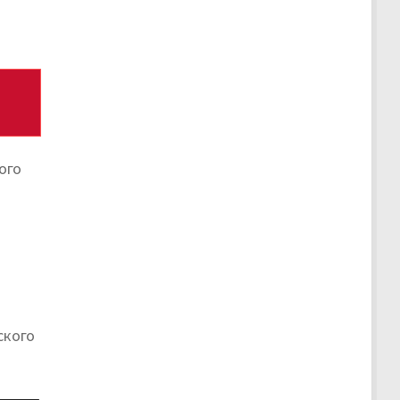
ого
ского