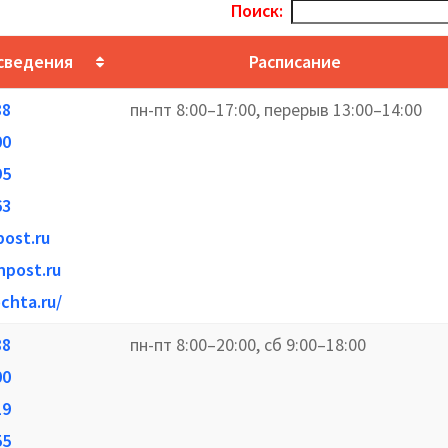
Поиск:
сведения
Расписание
88
пн-пт 8:00–17:00, перерыв 13:00–14:00
00
95
63
post.ru
npost.ru
chta.ru/
88
пн-пт 8:00–20:00, сб 9:00–18:00
00
19
55