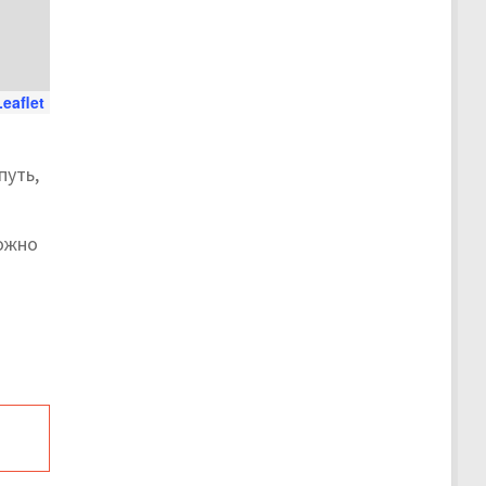
Leaflet
путь,
можно