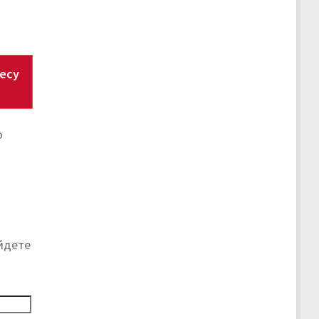
есу
о
йдете