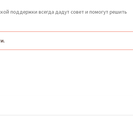
ой поддержки всегда дадут совет и помогут решить
и.
овский: официальный сайт