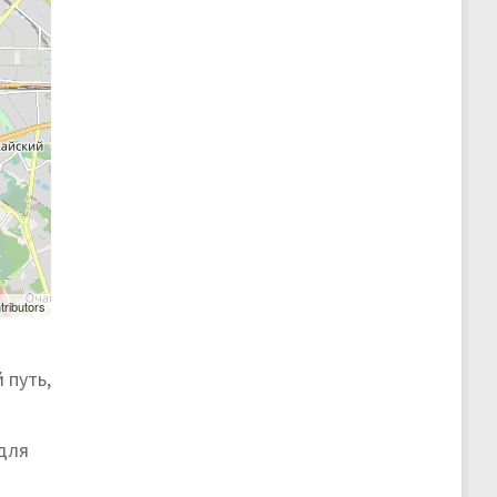
tributors
 путь,
для