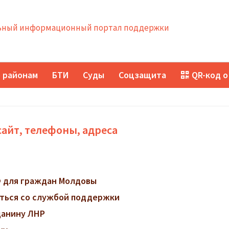
ный информационный портал поддержки
 районам
БТИ
Суды
Соцзащита
QR-код о
айт, телефоны, адреса
 для граждан Молдовы
заться со службой поддержки
данину ЛНР