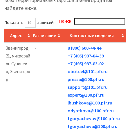
всех территориальных офисов Звенигорода вы
найдете ниже.
Поиск:
Показать
записей
Адрес
Расписание
Контактные сведения
8 (800) 600-44-44
Звенигород,
-
+7 (495) 987-84-39
21, микрорай
+7 (495) 987-83-02
он Супонев
obotdel@101.pfr.ru
о, Звенигоро
pressa@100.pfr.ru
д
support@101.pfr.ru
expert@100.pfr.ru
lbushkova@100.pfr.ru
odyatkova@100.pfr.ru
tgoryachevav@100.pfr.ru
tgoryacheva@100.pfr.ru