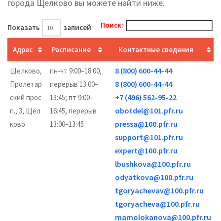
города Щелково вы можете найти ниже.
Поиск:
Показать
записей
Адрес
Расписание
Контактные сведения
8 (800) 600-44-44
Щелково,
пн-чт 9:00–18:00,
8 (800) 600-44-44
Пролетар
перерыв 13:00–
+7 (496) 562-95-22
ский прос
13:45; пт 9:00–
obotdel@101.pfr.ru
п., 3, Щёл
16:45, перерыв
pressa@100.pfr.ru
ково
13:00–13:45
support@101.pfr.ru
expert@100.pfr.ru
lbushkova@100.pfr.ru
odyatkova@100.pfr.ru
tgoryachevav@100.pfr.ru
tgoryacheva@100.pfr.ru
mamolokanova@100.pfr.ru