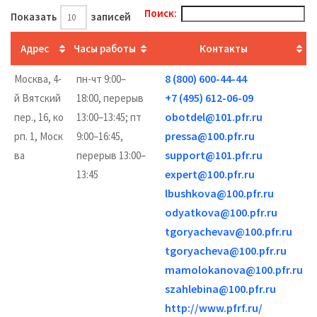
Поиск:
Показать
записей
Адрес
Часы работы
Контакты
8 (800) 600-44-44
Москва, 4-
пн-чт 9:00–
+7 (495) 612-06-09
й Вятский
18:00, перерыв
obotdel@101.pfr.ru
пер., 16, ко
13:00–13:45; пт
pressa@100.pfr.ru
рп. 1, Моск
9:00–16:45,
support@101.pfr.ru
ва
перерыв 13:00–
expert@100.pfr.ru
13:45
lbushkova@100.pfr.ru
odyatkova@100.pfr.ru
tgoryachevav@100.pfr.ru
tgoryacheva@100.pfr.ru
mamolokanova@100.pfr.ru
szahlebina@100.pfr.ru
http://www.pfrf.ru/