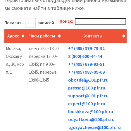
территориальных подразделений района Кузьминки
вы cможете найти в таблице ниже.
Поиск:
Показать
записей
Адрес
Часы работы
Контакты
+7 (495) 379-79-92
Москва,
пн-чт 9:00–18:00,
8 (800) 600-44-44
Окская у
перерыв 13:00–
+7 (495) 679-92-51
л., 30, кор
13:45; пт 9:00–
+7 (495) 987-09-09
п. 1
16:45, перерыв
obotdel@101.pfr.ru
13:00–13:45
pressa@100.pfr.ru
support@101.pfr.ru
expert@100.pfr.ru
lbushkova@100.pfr.ru
odyatkova@100.pfr.ru
tgoryachevav@100.pfr.ru