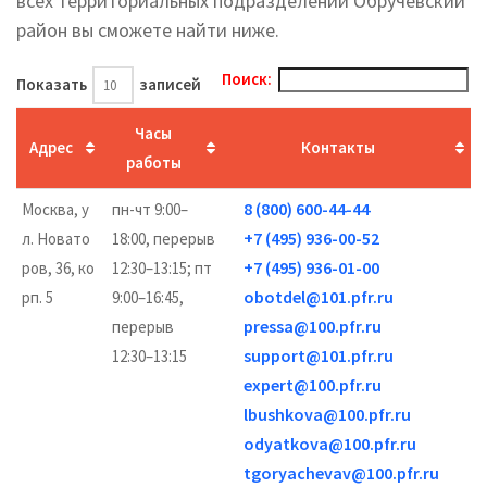
всех территориальных подразделений Обручевский
район вы cможете найти ниже.
Поиск:
Показать
записей
Часы
Адрес
Контакты
работы
8 (800) 600-44-44
Москва, у
пн-чт 9:00–
+7 (495) 936-00-52
л. Новато
18:00, перерыв
+7 (495) 936-01-00
ров, 36, ко
12:30–13:15; пт
obotdel@101.pfr.ru
рп. 5
9:00–16:45,
pressa@100.pfr.ru
перерыв
support@101.pfr.ru
12:30–13:15
expert@100.pfr.ru
lbushkova@100.pfr.ru
odyatkova@100.pfr.ru
tgoryachevav@100.pfr.ru