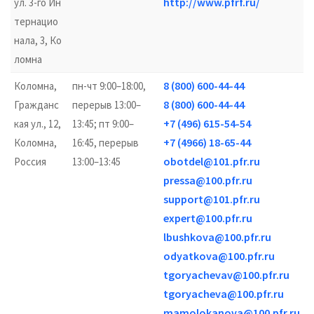
http://www.pfrf.ru/
ул. 3-го Ин
тернацио
нала, 3, Ко
ломна
8 (800) 600-44-44
Коломна,
пн-чт 9:00–18:00,
8 (800) 600-44-44
Гражданс
перерыв 13:00–
+7 (496) 615-54-54
кая ул., 12,
13:45; пт 9:00–
+7 (4966) 18-65-44
Коломна,
16:45, перерыв
obotdel@101.pfr.ru
Россия
13:00–13:45
pressa@100.pfr.ru
support@101.pfr.ru
expert@100.pfr.ru
lbushkova@100.pfr.ru
odyatkova@100.pfr.ru
tgoryachevav@100.pfr.ru
tgoryacheva@100.pfr.ru
mamolokanova@100.pfr.ru