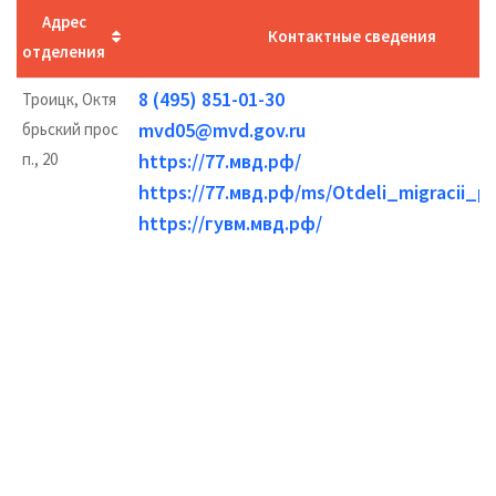
Адрес
Контактные сведения
отделения
8 (495) 851-01-30
Троицк, Октя
mvd05@mvd.gov.ru
брьский прос
п., 20
https://77.мвд.рф/
https://77.мвд.рф/ms/Otdeli_migracii_p
https://гувм.мвд.рф/