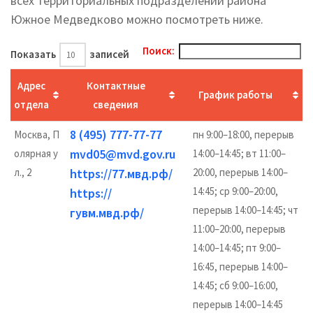
всех территориальных подразделений района
Южное Медведково можно посмотреть ниже.
Поиск:
Показать
записей
Адрес
Контактные
График работы
отдела
сведения
8 (495) 777-77-77
Москва, П
пн 9:00–18:00, перерыв
mvd05@mvd.gov.ru
олярная у
14:00–14:45; вт 11:00–
л., 2
https://77.мвд.рф/
20:00, перерыв 14:00–
14:45; ср 9:00–20:00,
https://
перерыв 14:00–14:45; чт
гувм.мвд.рф/
11:00–20:00, перерыв
14:00–14:45; пт 9:00–
16:45, перерыв 14:00–
14:45; сб 9:00–16:00,
перерыв 14:00–14:45