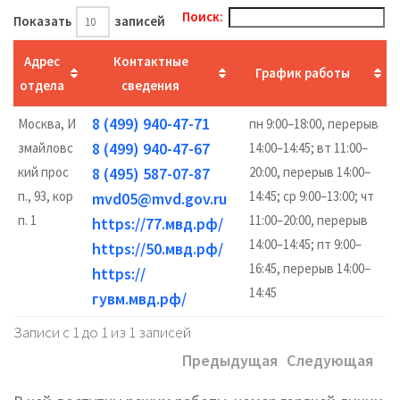
Поиск:
Показать
записей
Адрес
Контактные
График работы
отдела
сведения
8 (499) 940-47-71
Москва, И
пн 9:00–18:00, перерыв
8 (499) 940-47-67
змайловс
14:00–14:45; вт 11:00–
кий прос
8 (495) 587-07-87
20:00, перерыв 14:00–
п., 93, кор
14:45; ср 9:00–13:00; чт
mvd05@mvd.gov.ru
п. 1
11:00–20:00, перерыв
https://77.мвд.рф/
14:00–14:45; пт 9:00–
https://50.мвд.рф/
16:45, перерыв 14:00–
https://
14:45
гувм.мвд.рф/
Записи с 1 до 1 из 1 записей
Предыдущая
Следующая