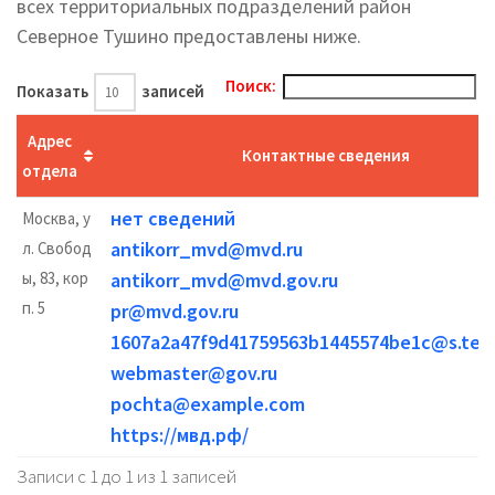
всех территориальных подразделений район
Северное Тушино предоставлены ниже.
Поиск:
Показать
записей
Адрес
Контактные сведения
отдела
нет сведений
Москва, у
antikorr_mvd@mvd.ru
л. Свобод
ы, 83, кор
antikorr_mvd@mvd.gov.ru
п. 5
pr@mvd.gov.ru
1607a2a47f9d41759563b1445574be1c@s.tech
webmaster@gov.ru
pochta@example.com
https://мвд.рф/
Записи с 1 до 1 из 1 записей