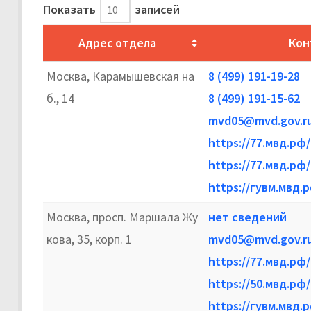
Показать
записей
Адрес отдела
Кон
Москва, Карамышевская на
8 (499) 191-19-28
б., 14
8 (499) 191-15-62
mvd05@mvd.gov.r
https://77.мвд.рф/
https://77.мвд.рф
https://гувм.мвд.
Москва, просп. Маршала Жу
нет сведений
кова, 35, корп. 1
mvd05@mvd.gov.r
https://77.мвд.рф/
https://50.мвд.рф/
https://гувм.мвд.