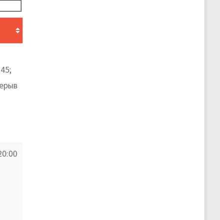
45;
рерыв
20:00