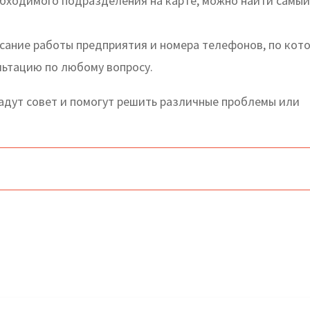
бходимого подразделения на карте, можно найти самый
исание работы предприятия и номера телефонов, по кот
льтацию по любому вопросу.
дут совет и помогут решить различные проблемы или