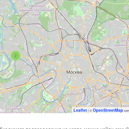
2
Leaflet
OpenStreetMap
| ©
con