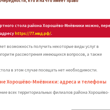
очередности, кто и на что имеет право
ртного стола района Хорошёво-Мнёвники можно, пер
 адресу
https://77.мвд.рф/
.
яет возможность получить некоторые виды услуг в
лгоритм рассмотрения имеющихся вопросов, а также
стола в этом случае посещать нет необходимости.
оне Хорошёво-Мнёвники: адреса и телефоны
ение всех территориальных филиалов района Хорошёво-